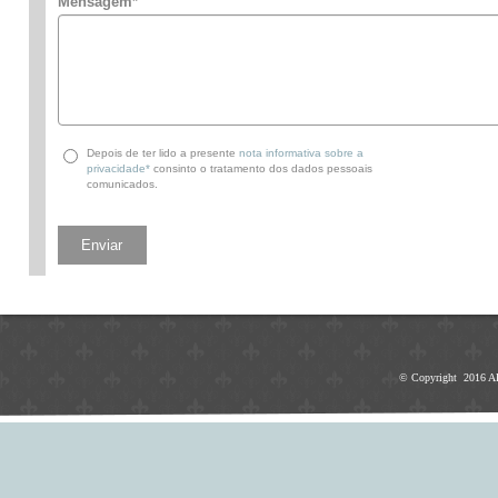
Mensagem
*
Depois de ter lido a presente
nota informativa sobre a
privacidade*
consinto o tratamento dos dados pessoais
comunicados.
© Copyright 2016 AR V